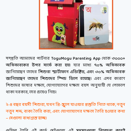
সম্প্রতি আমাদের পার্টনার
ToguMogu Parenting App
থেকে
৩০০০+
অভিভাবকের উপর সার্ভে করা হয়
। যার মধ্যে
৭০% অভিভাবক
জানিয়েছেন তাদের
শিশুরা স্মার্টফোন এডিক্টেড, এবং ৩০% অভিভাবক
জানিয়েছেন তাদের শিশুদের স্পিচ ডিলে রয়েছে।
এবং এসব কারণে
শিশুদের ভাষার দক্ষতা, যোগাযোগের দক্ষতা বয়স অনুযায়ী যে লেভেলে
থাকা দরকার, তার চেয়েও নিচে।
২-৪ বছর বয়সী শিশুরা, যখন প্রি-স্কুলে যাওয়ার প্রস্তুতি নিতে থাকে, নতুন
নতুন শব্দ, বাক্য তৈরি করা, এবং যোগাযোগের দক্ষতা তৈরি হওয়ার কথা
– সেগুলো বাধাগ্রস্ত হচ্ছে।
গুফির তৈরি এই কার্ড সেটগুলো এই
সমস্যাগুলো বিবেচনা করেই