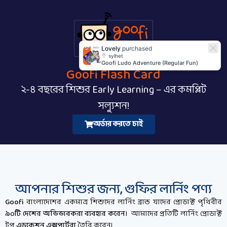
Lovely
purchased
sylhet
Goofi Ludo Adventure (Regular Fun)
Goofi Flash Card
২-৪ বছরের শিশুর Early Learning – এর কমপ্লিট
সল্যুশন!
অর্ডার করতে চাই
আপনার শিশুর জন্য, গুফির লার্নিং পণ্য
Goofi
বাংলাদেশের একমাত্র শিশুদের লার্নিং ব্রান্ড যাদের প্রোডাক্ট পৃথিবীর
৯০টি দেশের অভিভাবকরা ব্যবহার করেন।
আমাদের প্রতিটি লার্নিং প্রোডাক্ট
টপ
এডুকেশন এক্সপার্টরা
তৈরি করেন।