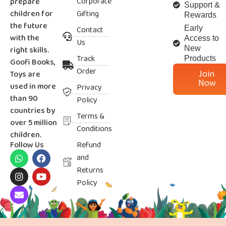
Corporate
prepare
Support &
children for
Gifting
Rewards
the future
Contact
Early
with the
Access to
Us
right skills.
New
Track
Products
Goofi Books,
Order
Join
Toys are
Now
used in more
Privacy
than 90
Policy
countries by
Terms &
over 5 million
Conditions
children.
Follow Us
Refund
and
Returns
Policy